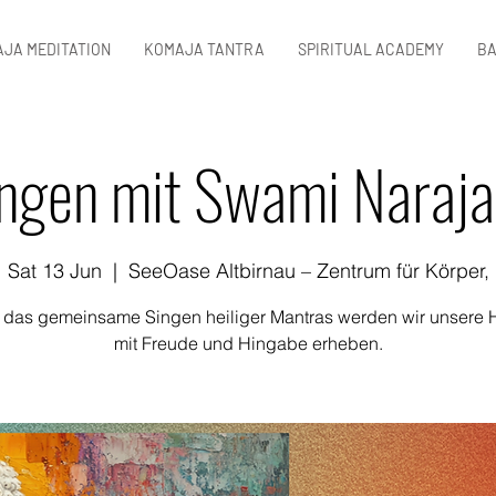
JA MEDITATION
KOMAJA TANTRA
SPIRITUAL ACADEMY
BA
ngen mit Swami Naraj
Sat 13 Jun
  |  
SeeOase Altbirnau – Zentrum für Körper,
 das gemeinsame Singen heiliger Mantras werden wir unsere 
mit Freude und Hingabe erheben.