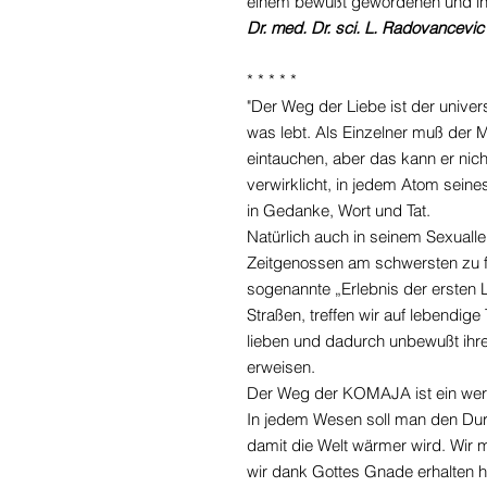
einem bewußt gewordenen und inf
Dr. med. Dr. sci. L. Radovancevic
* * * * *
"Der Weg der Liebe ist der unive
was lebt. Als Einzelner muß der
eintauchen, aber das kann er nich
verwirklicht, in jedem Atom sei
in Gedanke, Wort und Tat.
Natürlich auch in seinem Sexualle
Zeitgenossen am schwersten zu f
sogenannte „Erlebnis der ersten L
Straßen, treffen wir auf lebendige
lieben und dadurch unbewußt ihr
erweisen.
Der Weg der KOMAJA ist ein wertv
In jedem Wesen soll man den Durc
damit die Welt wärmer wird. Wir
wir dank Gottes Gnade erhalten h